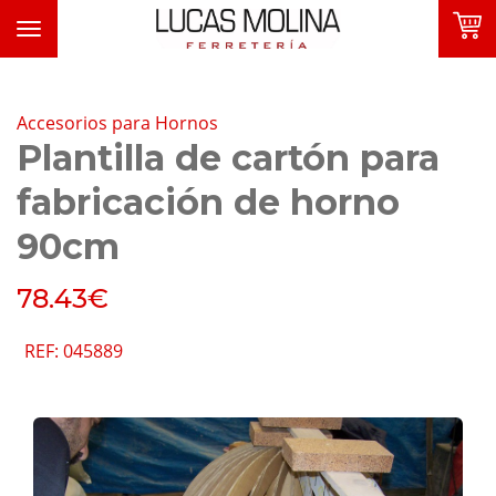
Toggle
navigation
Accesorios para Hornos
Plantilla de cartón para
fabricación de horno
FAVORITOS
90cm
SOBRE NOSOTROS
78.43€
PRODUCTOS
REF: 045889
FOLLETOS
MARCAS