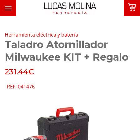
Toggle
navigation
Herramienta eléctrica y batería
Taladro Atornillador
Milwaukee KIT + Regalo
FAVORITOS
231.44€
SOBRE NOSOTROS
REF: 041476
PRODUCTOS
FOLLETOS
MARCAS