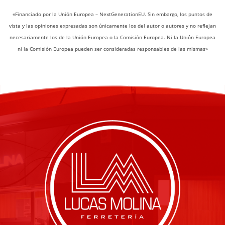
«Financiado por la Unión Europea – NextGenerationEU. Sin embargo, los puntos de
vista y las opiniones expresadas son únicamente los del autor o autores y no reflejan
necesariamente los de la Unión Europea o la Comisión Europea. Ni la Unión Europea
ni la Comisión Europea pueden ser consideradas responsables de las mismas»