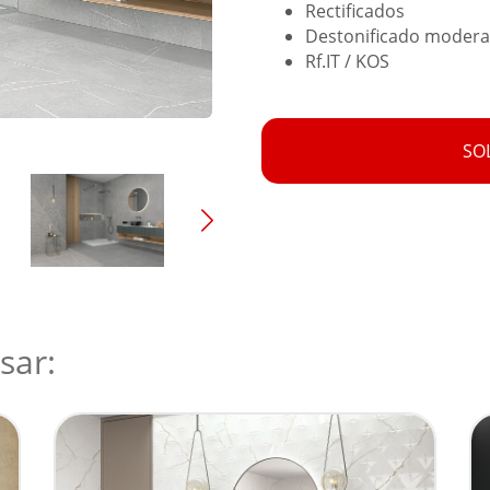
Rectificados
Destonificado moder
Rf.IT / KOS
SO
sar: