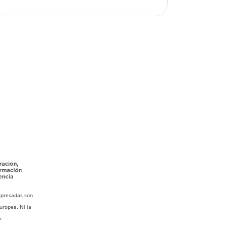
xpresadas son
uropea. Ni la
»