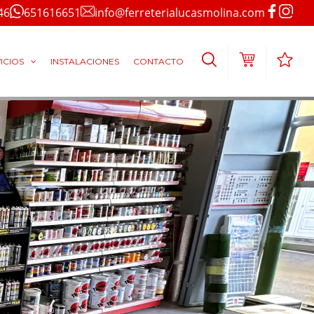
46
651616651
info@ferreterialucasmolina.com
ICIOS
INSTALACIONES
CONTACTO